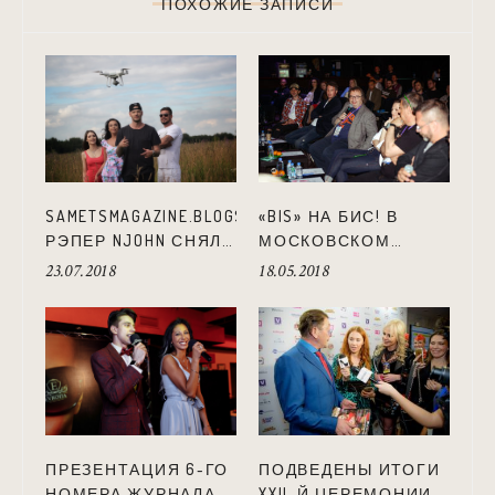
ПОХОЖИЕ ЗАПИСИ
SAMETSMAGAZINE.BLOGSPOT.COM:
«BIS» НА БИС! В
РЭПЕР NJOHN СНЯЛ
МОСКОВСКОМ
НОВЫЙ КЛИП
КЛУБЕ «AGLOMERAT»
23.07.2018
18.05.2018
«ТОЛЬКО ВПЕРЕД»
ПРОШЕЛ ФОРУМ
МОЛОДЫХ
АРТИСТОВ И
ПРОДЮСЕРОВ.
ПРЕЗЕНТАЦИЯ 6-ГО
ПОДВЕДЕНЫ ИТОГИ
НОМЕРА ЖУРНАЛА
XXII-Й ЦЕРЕМОНИИ