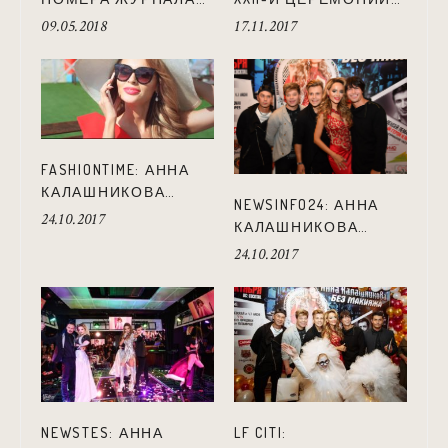
LUXURY LADY ПРОШЛА
ВРУЧЕНИЯ
09.05.2018
17.11.2017
В ЕВРОПЕ
НАЦИОНАЛЬНОЙ
МУЗЫКАЛЬНОЙ
ПРЕМИИ «ЗОЛОТОЙ
ГРАММОФОН»
FASHIONTIME: АННА
КАЛАШНИКОВА
NEWSINFO24: АННА
ПРЕЗЕНТОВАЛА
24.10.2017
КАЛАШНИКОВА
НОВЫЙ КЛИП «БЕЗ
ПРЕЗЕНТОВАЛА
24.10.2017
МАКИЯЖА»
НОВЫЙ КЛИП «БЕЗ
МАКИЯЖА»
NEWSTES: АННА
LF CITI: