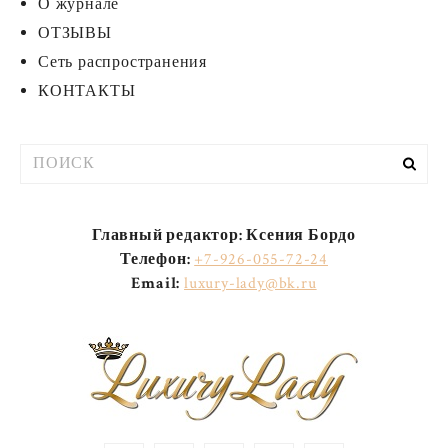
О журнале
ОТЗЫВЫ
Сеть распространения
КОНТАКТЫ
Результаты
поиска
для:
Главный редактор: Ксения Бордо
Телефон:
+7-926-055-72-24
Email:
luxury-lady@bk.ru