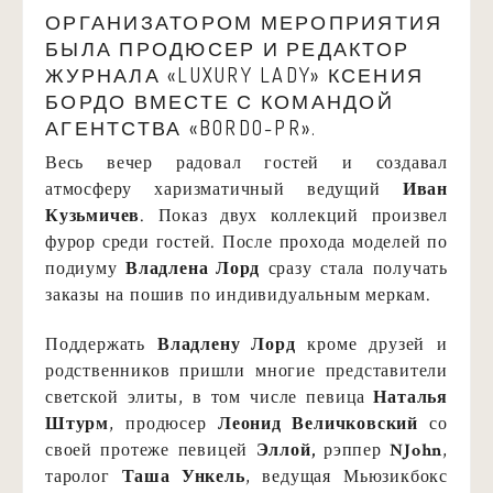
ОРГАНИЗАТОРОМ МЕРОПРИЯТИЯ
БЫЛА ПРОДЮСЕР И РЕДАКТОР
ЖУРНАЛА «LUXURY LADY» КСЕНИЯ
БОРДО ВМЕСТЕ С КОМАНДОЙ
АГЕНТСТВА «BORDO-PR».
Весь вечер радовал гостей и создавал
атмосферу харизматичный ведущий
Иван
Кузьмичев
. Показ двух коллекций произвел
фурор среди гостей. После прохода моделей по
подиуму
Владлена Лорд
сразу стала получать
заказы на пошив по индивидуальным меркам.
Поддержать
Владлену Лорд
кроме друзей и
родственников пришли многие представители
светской элиты, в том числе певица
Наталья
Штурм
, продюсер
Леонид Величковский
со
своей протеже певицей
Эллой,
рэппер
NJohn
,
таролог
Таша Ункель
, ведущая Мьюзикбокс