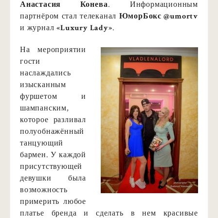
Анастасия Конева
. Информационным
партнёром стал телеканал
ЮморБокс @umortv
и журнал
«Luxury Lady»
.
На мероприятии
гости
наслаждались
изысканным
фуршетом и
шампанским,
которое разливал
полуобнажённый
танцующий
бармен. У каждой
присутствующей
девушки была
возможность
примерить любое
платье бренда и сделать в нем красивые