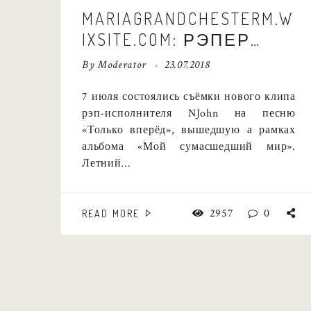
MARIAGRANDCHESTERM.W
IXSITE.COM: РЭПЕР
NJOHN СНЯЛ НОВЫЙ
By
Moderator
23.07.2018
КЛИП «ТОЛЬКО
7 июля состоялись съёмки нового клипа
ВПЕРЕД»
рэп-исполнителя NJohn на песню
«Только вперёд», вышедшую а рамках
альбома «Мой сумасшедший мир».
Летний…
2957
0
READ MORE