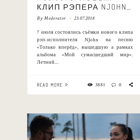
КЛИП РЭПЕРА NJOHN
НА ПЕСНЮ «ТОЛЬКО
By
Moderator
23.07.2018
ВПЕРЁД»
7 июля состоялись съёмки нового клипа
рэп-исполнителя NJohn на песню
«Только вперёд», вышедшую а рамках
альбома «Мой сумасшедший мир».
Летний…
3881
0
READ MORE