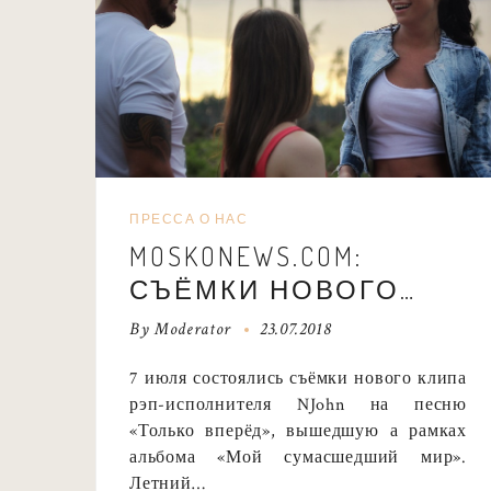
ПРЕССА О НАС
MOSKONEWS.COM:
СЪЁМКИ НОВОГО
КЛИПА РЭП-
By
Moderator
23.07.2018
ИСПОЛНИТЕЛЯ NJOHN
7 июля состоялись съёмки нового клипа
НА ПЕСНЮ «ТОЛЬКО
рэп-исполнителя NJohn на песню
ВПЕРЁД»
«Только вперёд», вышедшую а рамках
альбома «Мой сумасшедший мир».
Летний…