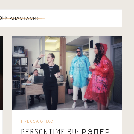
OHN АНАСТАСИЯ
ПРЕССА О НАС
PERSONTIME.RU: РЭПЕР