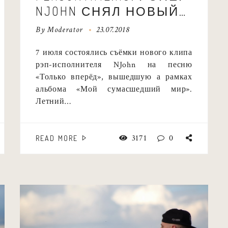
NJOHN СНЯЛ НОВЫЙ
КЛИП «ТОЛЬКО
By
Moderator
23.07.2018
ВПЕРЕД»
7 июля состоялись съёмки нового клипа
рэп-исполнителя NJohn на песню
«Только вперёд», вышедшую а рамках
альбома «Мой сумасшедший мир».
Летний…
3171
0
READ MORE