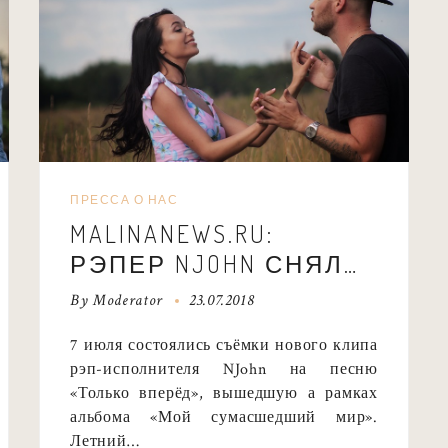
ПРЕССА О НАС
MALINANEWS.RU:
РЭПЕР NJOHN СНЯЛ
НОВЫЙ КЛИП
By
Moderator
23.07.2018
«ТОЛЬКО ВПЕРЕД»
7 июля состоялись съёмки нового клипа
рэп-исполнителя NJohn на песню
«Только вперёд», вышедшую а рамках
альбома «Мой сумасшедший мир».
Летний…