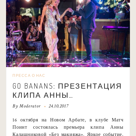
ПРЕССА О НАС
GO BANANS: ПРЕЗЕНТАЦИЯ
КЛИПА АННЫ
КАЛАШНИКОВОЙ «БЕЗ
By
Moderator
24.10.2017
МАКИЯЖА»
16 октября на Новом Арбате, в клубе Матч
Поинт состоялась премьера клипа Анны
Калашниковой «Без макияжа». Яркое событие,