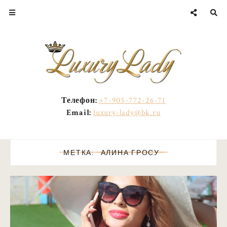
Телефон:
+7-905-772-26-71
Email:
luxury-lady@bk.ru
МЕТКА:
АЛИНА ГРОСУ