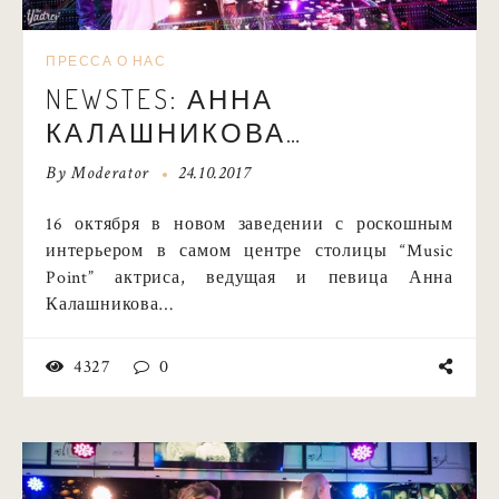
ПРЕССА О НАС
NEWSTES: АННА
КАЛАШНИКОВА
ПРЕЗЕНТОВАЛА НОВЫЙ
By
Moderator
24.10.2017
КЛИП «БЕЗ МАКИЯЖА»
16 октября в новом заведении с роскошным
интерьером в самом центре столицы “Music
Point” актриса, ведущая и певица Анна
Калашникова…
4327
0