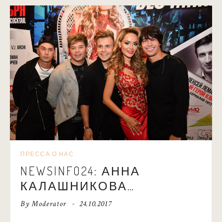
ПРЕССА О НАС
NEWSINFO24: АННА
КАЛАШНИКОВА
ПРЕЗЕНТОВАЛА НОВЫЙ
By
Moderator
24.10.2017
КЛИП «БЕЗ МАКИЯЖА»