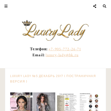
Телефон:
+7-905-772-26-71
Email:
luxury-lady@bk.ru
LUXURY LADY №5 ДЕКАБРЬ 2017 ( ПОСТРАНИЧНАЯ
ВЕРСИЯ )