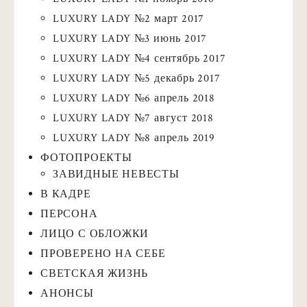
LUXURY LADY №2 март 2017
LUXURY LADY №3 июнь 2017
LUXURY LADY №4 сентябрь 2017
LUXURY LADY №5 декабрь 2017
LUXURY LADY №6 апрель 2018
LUXURY LADY №7 август 2018
LUXURY LADY №8 апрель 2019
ФОТОПРОЕКТЫ
ЗАВИДНЫЕ НЕВЕСТЫ
В КАДРЕ
ПЕРСОНА
ЛИЦО С ОБЛОЖКИ
ПРОВЕРЕНО НА СЕБЕ
СВЕТСКАЯ ЖИЗНЬ
АНОНСЫ