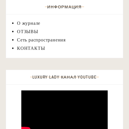
ИНФОРМАЦИЯ
О журнале
ОТЗЫВЫ
Сеть распространения
КОНТАКТЫ
LUXURY LADY КАНАЛ YOUTUBE