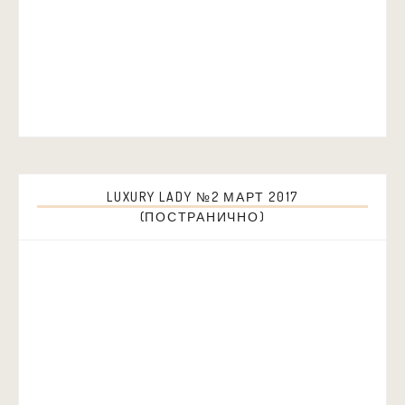
LUXURY LADY №2 МАРТ 2017
(ПОСТРАНИЧНО)