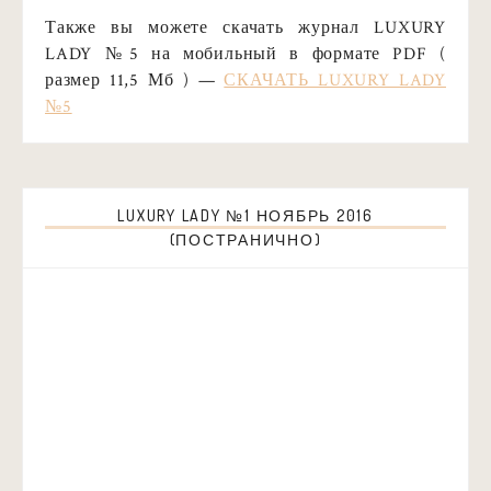
Также вы можете скачать журнал LUXURY
LADY №5 на мобильный в формате PDF (
размер 11,5 Мб ) —
СКАЧАТЬ LUXURY LADY
№5
LUXURY LADY №1 НОЯБРЬ 2016
(ПОСТРАНИЧНО)