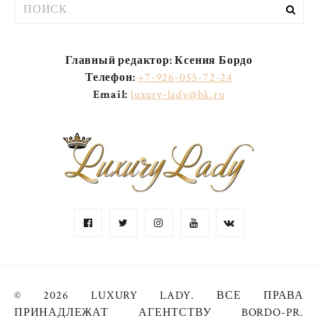
Результаты
поиска
для:
Главный редактор: Ксения Бордо
Телефон:
+7-926-055-72-24
Email:
luxury-lady@bk.ru
© 2026 LUXURY LADY.
ВСЕ ПРАВА
ПРИНАДЛЕЖАТ АГЕНТСТВУ BORDO-PR.