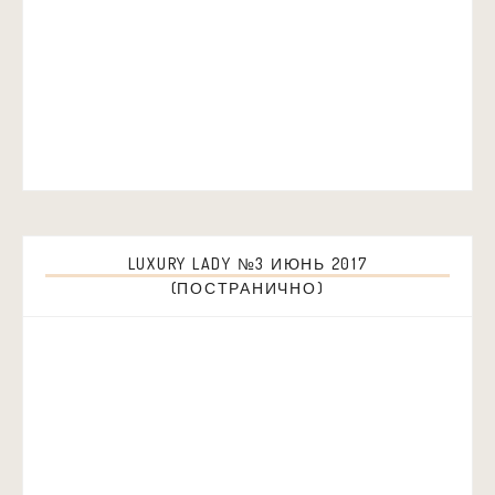
LUXURY LADY №3 ИЮНЬ 2017
(ПОСТРАНИЧНО)